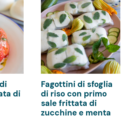
di
Fagottini di sfoglia
ata di
di riso con primo
sale frittata di
zucchine e menta