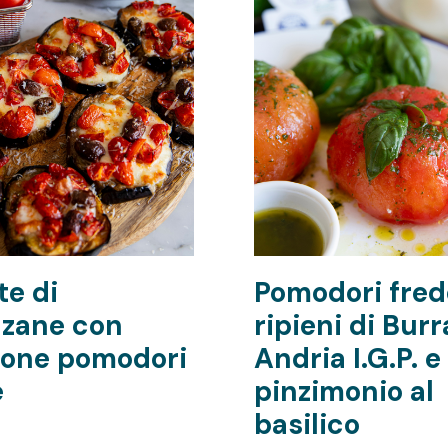
te di
Pomodori fred
zane con
ripieni di Burr
ione pomodori
Andria I.G.P. e
e
pinzimonio al
basilico