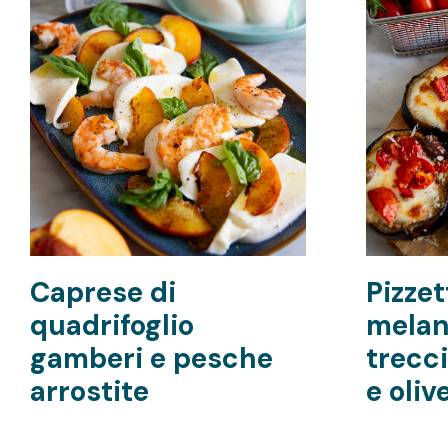
Caprese di
Pizzet
quadrifoglio
melan
gamberi e pesche
trecc
arrostite
e oliv