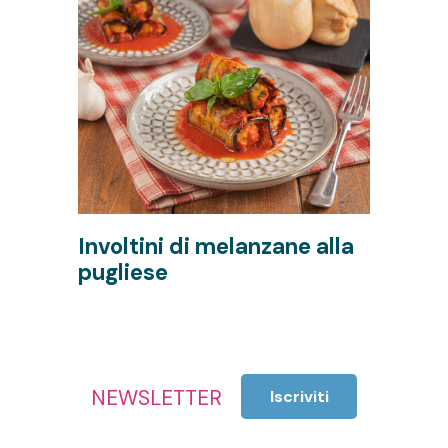
Involtini di melanzane alla
F
pugliese
m
NEWSLETTER
Iscriviti