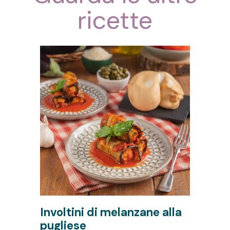
ricette
Involtini di melanzane alla
F
pugliese
m