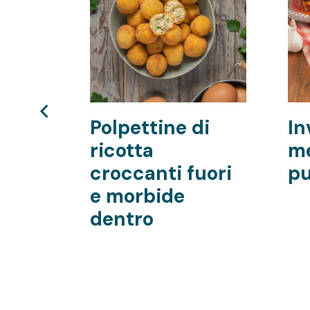
on
Polpettine di
In
ricotta
me
croccanti fuori
pu
e morbide
e
dentro