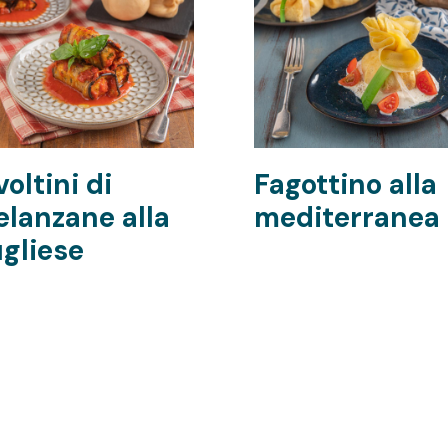
voltini di
Fagottino alla
lanzane alla
mediterranea
gliese