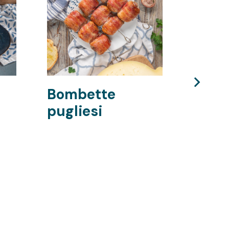
Bombette
Pan 
pugliesi
ripie