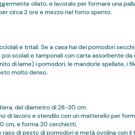
leggermente oliato, e lavoralo per formare una pall
e per circa 2 ore e mezzo nel forno spento.
ciolali e tritali. Se a casa hai dei pomodori secchi
e, poi scolali e tamponali con carta assorbente da 
to di lame) i pomodori, le mandorle spellate, i filet
posto molto denso.
rtiera, del diametro di 28-30 cm.
 piano di lavoro e stendilo con un matterello per fo
0 cm, e forma 20 cerchietti.
raso di pesto di pomodori e metà ovolina con il tagl