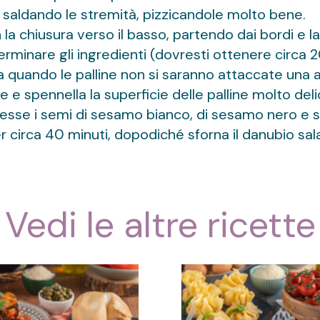
, saldando le stremità, pizzicandole molto bene.
on la chiusura verso il basso, partendo dai bordi e 
erminare gli ingredienti (dovresti ottenere circa 20 
a quando le palline non si saranno attaccate una all
te e spennella la superficie delle palline molto d
 esse i semi di sesamo bianco, di sesamo nero e sem
r circa 40 minuti, dopodiché sforna il danubio sala
Vedi le altre ricette