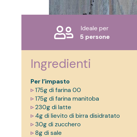
Ideale per
5 persone
Ingredienti
Per l’impasto
▹
175g di farina 00
▹
175g di farina manitoba
▹
230g di latte
▹
4g di lievito di birra disidratato
▹
30g di zucchero
▹
8g di sale