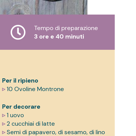
Tempo di preparazione
3 ore e 40 minuti
Per il ripieno
▹
10 Ovoline Montrone
Per decorare
▹
1 uovo
▹
2 cucchiai di latte
▹
Semi di papavero, di sesamo, di lino