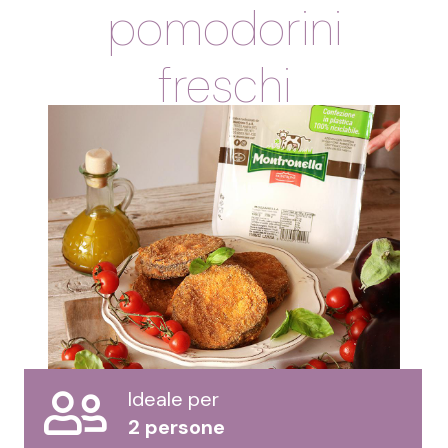
pomodorini
freschi
Ideale per
2 persone