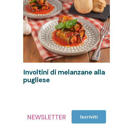
Involtini di melanzane alla
F
pugliese
m
NEWSLETTER
Iscriviti