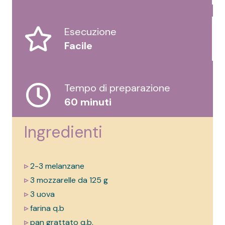
Esecuzione
Facile
Tempo di preparazione
60 minuti
Ingredienti
▹
2-3 melanzane
▹
3 mozzarelle da 125 g
▹
3 uova
▹
farina q.b
▹
pan grattato q.b.