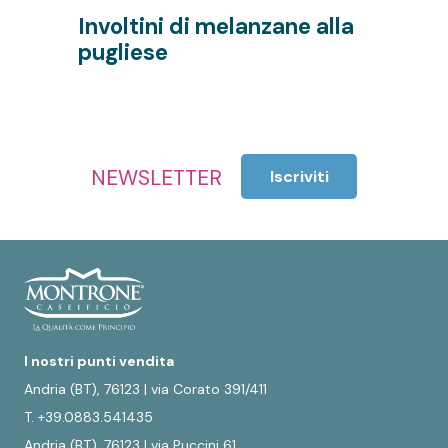
Involtini di melanzane alla
F
pugliese
m
NEWSLETTER
Iscriviti
I nostri punti vendita
Andria (BT), 76123 | via Corato 391/411
T. +39.0883.541435
Andria (BT), 76123 | via Puccini 61