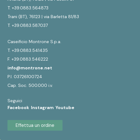
T. +39.0883.564873
Trani (BT), 76123 | via Barletta 81/83
T. +39.0883.587037
Caseificio Montrone S.p.a.
T. +39.0883.541435
F. +39.0883.546222
info@montrone.net
P.I. 03726100724
Cap. Soc. 500.000 i.v.
Seguici
Facebook
Instagram
Youtube
Effettua un ordine