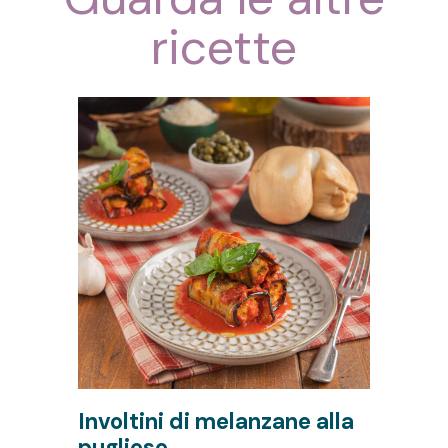
ricette
Involtini di melanzane alla
F
pugliese
m