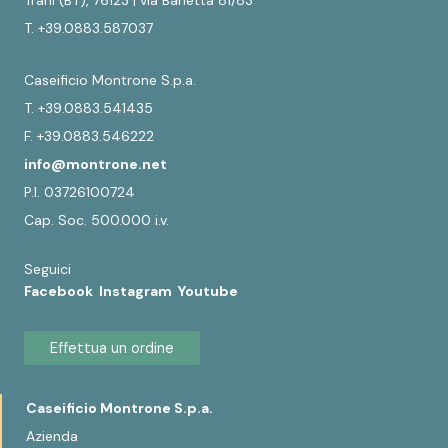
Trani (BT), 76123 | via Barletta 81/83
T. +39.0883.587037
Caseificio Montrone S.p.a.
T. +39.0883.541435
F. +39.0883.546222
info@montrone.net
P.I. 03726100724
Cap. Soc. 500.000 i.v.
Seguici
Facebook
Instagram
Youtube
Effettua un ordine
Caseificio Montrone S.p.a.
Azienda