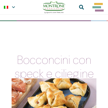
Bocconcini con
speck e ciliegine