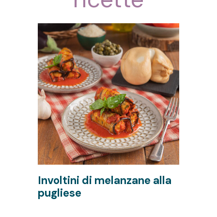
Involtini di melanzane alla
F
pugliese
m