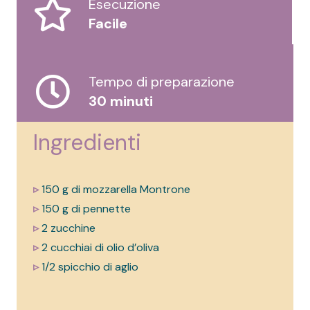
Esecuzione
Facile
Tempo di preparazione
30 minuti
Ingredienti
▹
150 g di mozzarella Montrone
▹
150 g di pennette
▹
2 zucchine
▹
2 cucchiai di olio d’oliva
▹
1/2 spicchio di aglio