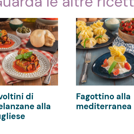
uarda le altre ricet
voltini di
Fagottino alla
lanzane alla
mediterranea
gliese