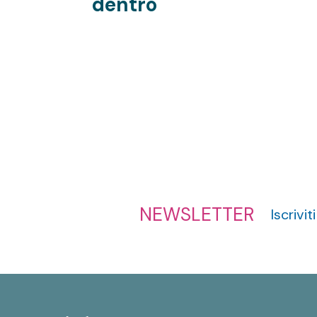
e
dentro
NEWSLETTER
Iscrivi