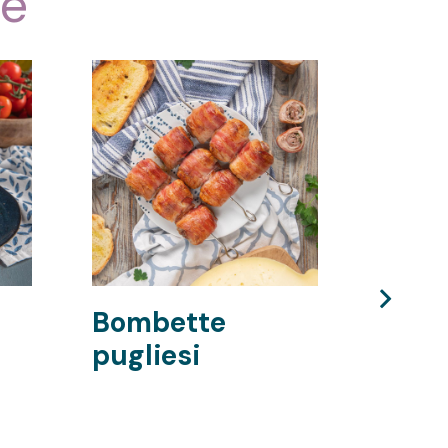
te
Bombette
Pan 
pugliesi
ripie