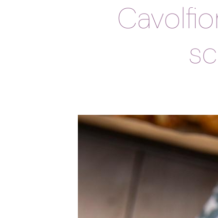
Cavolfi
sc