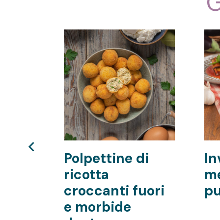
G
on
Polpettine di
In
ricotta
me
croccanti fuori
pu
e morbide