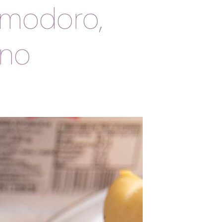
omodoro,
ano