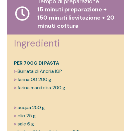
Tempo di preparazione
15 minuti preparazione +
150 minuti lievitazione + 20
minuti cottura
Ingredienti
PER 700G DI PASTA
▹
Burrata di Andria IGP
▹
farina 00 200 g
▹
farina manitoba 200 g
▹
acqua 250 g
▹
olio 25 g
▹
sale 6 g