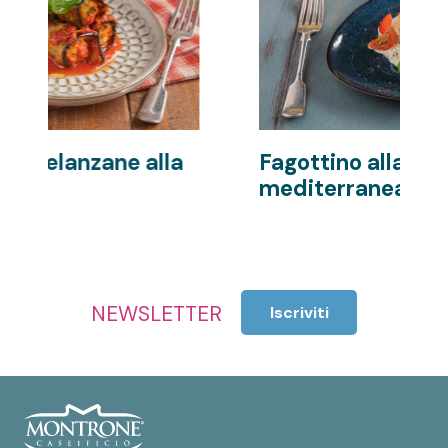
a
Fagottino alla
B
mediterranea
NEWSLETTER
Iscriviti