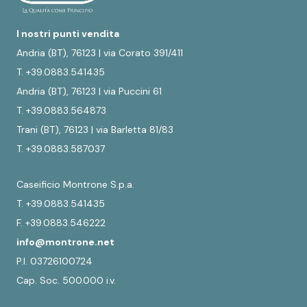
I nostri punti vendita
Andria (BT), 76123 | via Corato 391/411
T. +39.0883.541435
Andria (BT), 76123 | via Puccini 61
T. +39.0883.564873
Trani (BT), 76123 | via Barletta 81/83
T. +39.0883.587037
Caseificio Montrone S.p.a.
T. +39.0883.541435
F. +39.0883.546222
info@montrone.net
P.I. 03726100724
Cap. Soc. 500.000 i.v.