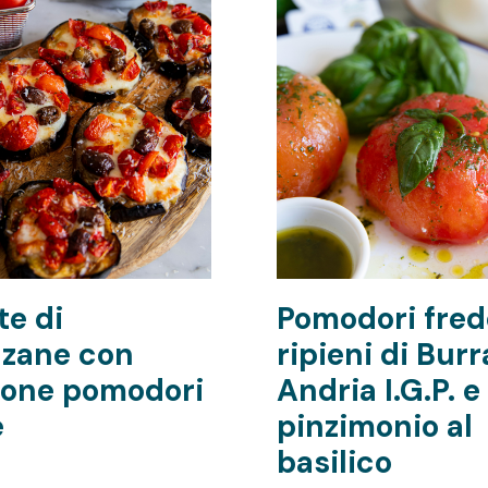
te di
Pomodori fred
zane con
ripieni di Burr
ione pomodori
Andria I.G.P. e
e
pinzimonio al
basilico