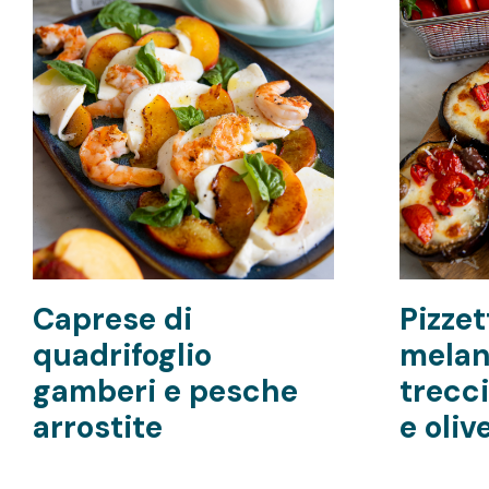
Caprese di
Pizzet
quadrifoglio
melan
gamberi e pesche
trecc
arrostite
e oliv