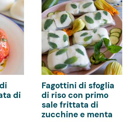
di
Fagottini di sfoglia
ata di
di riso con primo
sale frittata di
zucchine e menta