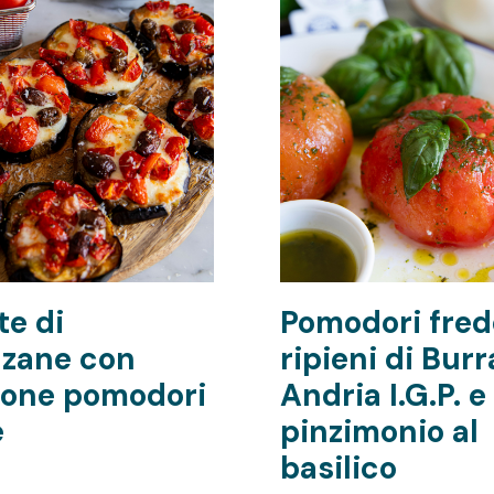
te di
Pomodori fred
zane con
ripieni di Burr
ione pomodori
Andria I.G.P. e
e
pinzimonio al
basilico