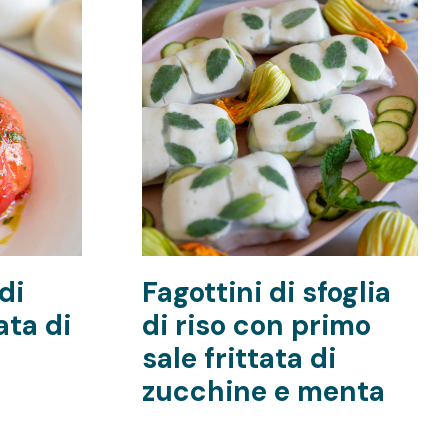
di
Fagottini di sfoglia
ata di
di riso con primo
sale frittata di
zucchine e menta