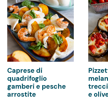
Caprese di
Pizzet
quadrifoglio
melan
gamberi e pesche
trecc
arrostite
e oliv