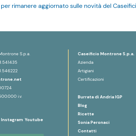
ti per rimanere aggiornato sulle novità del Caseifi
 Montrone S.p.a.
Caseificio Montrone S.p.a.
3.541435
Azienda
83.546222
Artigiani
trone.net
Certificazioni
100724
500.000 i.v.
Burrata di Andria IGP
Blog
Ricette
k
Instagram
Youtube
Sonia Peronaci
Contatti