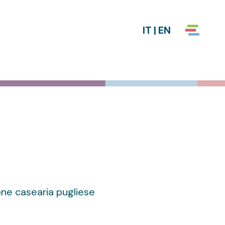
IT
|
EN
one casearia pugliese