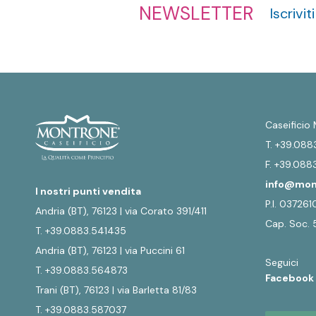
NEWSLETTER
Iscrivi
Caseificio
T. +39.088
F. +39.08
info@mon
I nostri punti vendita
P.I. 03726
Andria (BT), 76123 | via Corato 391/411
Cap. Soc. 
T. +39.0883.541435
Andria (BT), 76123 | via Puccini 61
Seguici
T. +39.0883.564873
Faceboo
Trani (BT), 76123 | via Barletta 81/83
T. +39.0883.587037